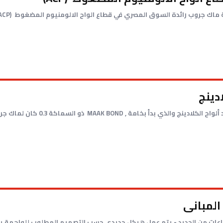
دينج
, MAAK BOND ذو السماكة 0.3 كان لماك جروب رؤية...
المبانى
اعات من الحديد - يتم عمل هيكل حديدى حسب التصميم المطلوب للواجهة يتم