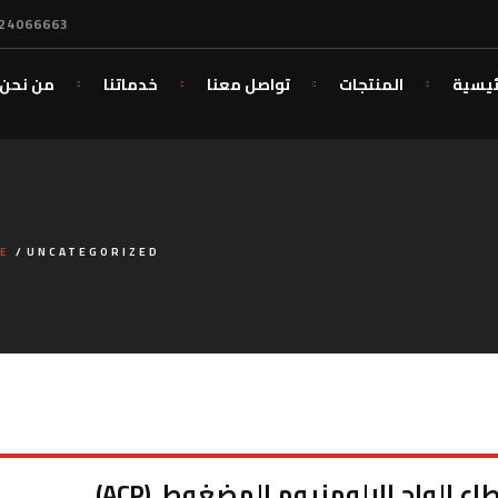
24066663
ئيسية
المنتجات
تواصل معنا
خدماتنا
من نحن
E
UNCATEGORIZED
 الواح الالومنيوم المضغوط (ACP)