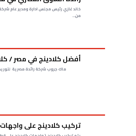
من...
أفضل كلادينج في مصر / كلا
ماك جروب شركة رائدة مصرية لتوريد ألواح الكلادينج والذي بدأ بخامة 
تركيب كلادينج على واجهات 
يتم تركيب كلادينج \ واجهات كلادينج على قط