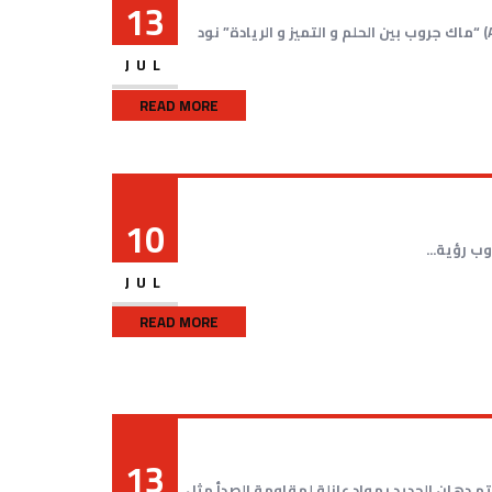
13
خالد غازي رئيس مجلس ادارة ومدير عام شركة ماك جروب رائدة السوق المصري في قطاع الواح الالومنيوم المضغوط (ACP) “ماك جروب بين الحلم و التميز و الريادة” نود
JUL
READ MORE
10
JUL
READ MORE
13
 دهان الحديد بمواد عازلة لمقاومة الصدأ مثل