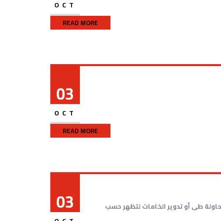
OCT
READ MORE
03
OCT
READ MORE
03
محاولة طى أو تدوير الخامات لتظهر حسب