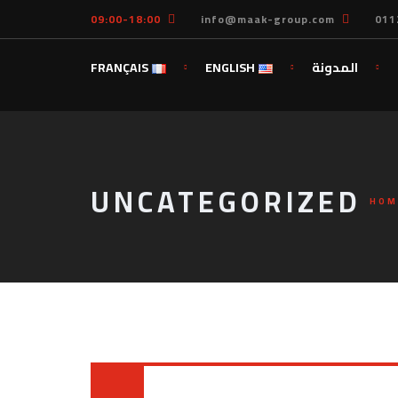
09:00-18:00
info@maak-group.com
011
المدونة
ENGLISH
FRANÇAIS
UNCATEGORIZED
HOM