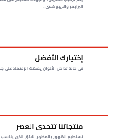
البرايمر والايبوكسى...
إختيارك الأفضل
فى حالة تداخل الألوان يمكنك الإعتماد على جودة عالية من خامات الدهان ال PVDF و التى تتحدى ج
منتجاتنا تتحدى العصر
تستطيع الظهور بالمظهر اللائق الذى يناسب تح