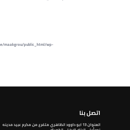
e/maakgrou/public_html/wp-
اتصل بنا
العنوان 13 ابو داوود الظاهري متفرع من مكرم عبيد مدينه
نصرأعلى البنك الاهلي الكويتى