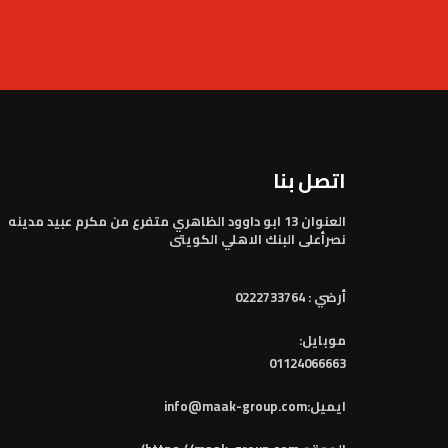
اتصل بنا
العنوان 13 ابو داوود الظاهري متفرع من مكرم عبيد مدينه
نصرأعلى البنك الاهلي الكويتى
أرضي :
0222733764
موبايل:
01124066663
ايميل:
info@maak-group.com