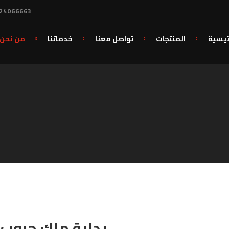
24066663
ئيسية
المنتجات
تواصل معنا
خدماتنا
من نحن
بداية ماك جروب