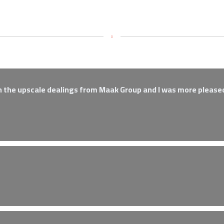
اراء العملاء
h the upscale dealings from Maak Group and I was more pleased