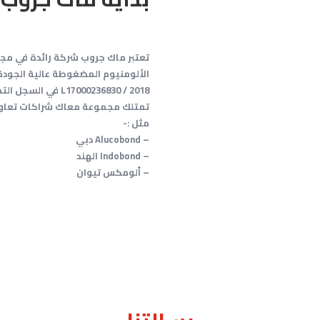
تعتبر ماك جروب شركة رائدة في مجال 
الألومنيوم المضغوطة عالية الجودة
L17000236830 / 2018 في السجل التجاري بالولايات المتحدة الأمريكية.
تمتلك مجموعة معاك شراكات تعاون 
مثل :-
– Alucobond دبي
– Indobond الهند
– ألومكس تيوان